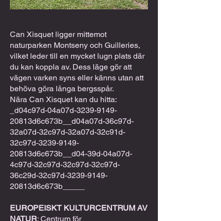
Can Xisquet ligger mittemot
naturparken Montseny och Guilleries,
vilket leder till en mycket lugn plats där
du kan koppla av. Dess läge gör att
vägen varken syns eller känns utan att
behöva göra långa bergsspår.
​Nära Can Xisquet kan du hitta:​
_d04c97d-04a07d-3239-9149-
20813d6c673b__d04a07d-36c97d-
32a07d-32c97d-32a07d-32c91d-
32c97d-3239-9149-
20813d6c673b__d04-39d-04a07d-
4c97d-32c97d-32c97d-32c97d-
36c29d-32c97d-3239-9149-
20813d6c673b_____
EUROPEISKT KULTURCENTRUM AV
NATUR
: Centrum för