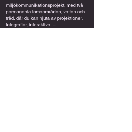
miljökommunikationsprojekt, med två
permanenta temaområden, vatten och
träd, där du kan njuta av projektioner,
fotografier, interaktiva, ...
MONTSENY NATURPARK
: Det är en
del av det universella arvet, det är ett
biosfärområde med medelhavs- och
centraleuropeiska landskap. Ett
utrymme för att njuta av många guidade
rutter, vandringsleder och bilrutter.
PAITIDES BRONN
: Paitidas är älvorna
som skyddar och vakar över stadens
fontäner. Det är den mest kända våren,
eftersom den dyker upp i tider av torka.
RUMMET
: Befäst bondgård med
medeltida mur och torn. Det var
födelseplatsen för den berömda