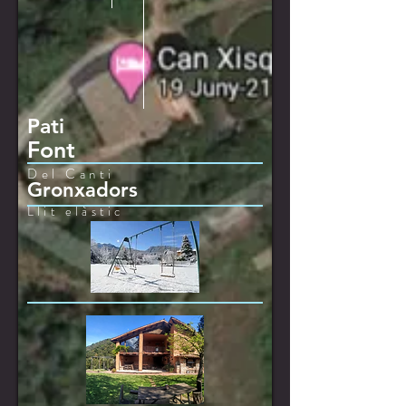
Pati
Font
Del Canti
Gronxadors
Llit elàstic